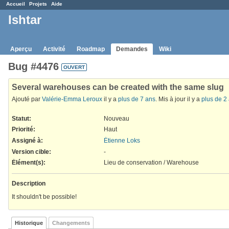
Accueil
Projets
Aide
Ishtar
Aperçu
Activité
Roadmap
Demandes
Wiki
Bug #4476
OUVERT
Several warehouses can be created with the same slug
Ajouté par
Valérie-Emma Leroux
il y a
plus de 7 ans
. Mis à jour il y a
plus de 2
Statut:
Nouveau
Priorité:
Haut
Assigné à:
Étienne Loks
Version cible:
-
Élément(s)
:
Lieu de conservation / Warehouse
Description
It shouldn't be possible!
Historique
Changements