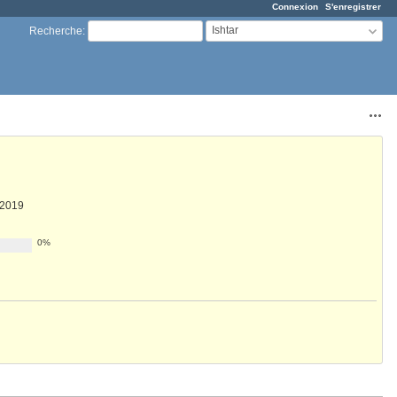
Connexion
S'enregistrer
Ishtar
Recherche
:
Acti
 2019
0%