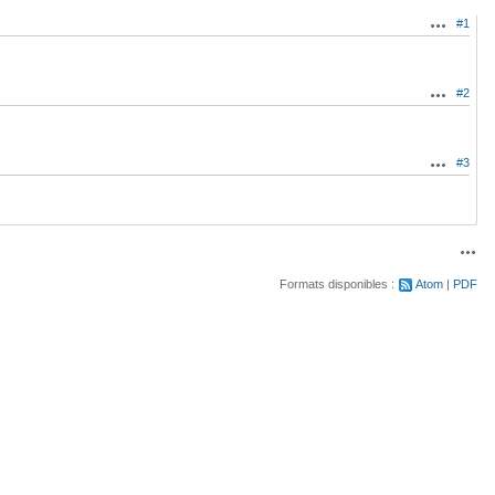
#1
Actions
#2
Actions
#3
Actions
Acti
Formats disponibles :
Atom
PDF