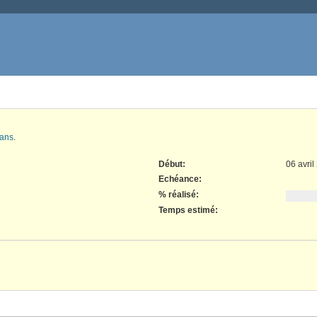
 ans
.
Début:
06 avril
Echéance:
% réalisé:
Temps estimé: