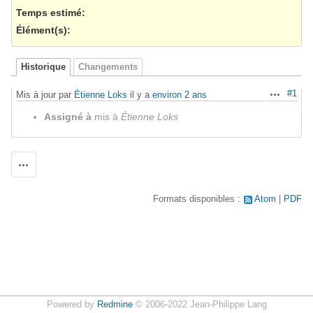
Temps estimé:
Élément(s)
:
Historique
Changements
#1
Mis à jour par
Étienne Loks
il y a
environ 2 ans
Actions
Assigné à
mis à
Étienne Loks
Actions
Formats disponibles :
Atom
PDF
Powered by
Redmine
© 2006-2022 Jean-Philippe Lang