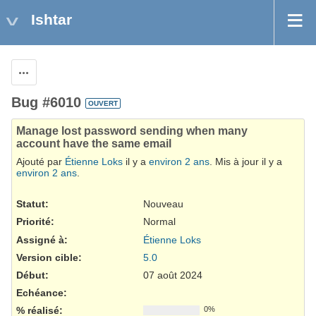
Ishtar
Actions
Bug #6010
OUVERT
Manage lost password sending when many
account have the same email
Ajouté par
Étienne Loks
il y a
environ 2 ans
. Mis à jour il y a
environ 2 ans
.
Statut:
Nouveau
Priorité:
Normal
Assigné à:
Étienne Loks
Version cible:
5.0
Début:
07 août 2024
Echéance:
% réalisé:
0%