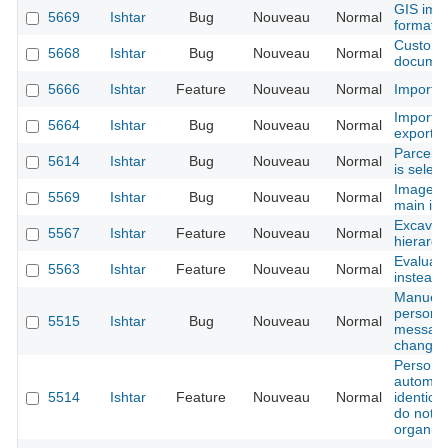
GIS imp
5669
Ishtar
Bug
Nouveau
Normal
format
Custom 
5668
Ishtar
Bug
Nouveau
Normal
documen
5666
Ishtar
Feature
Nouveau
Normal
Import -
Import 
5664
Ishtar
Bug
Nouveau
Normal
export
Parcel f
5614
Ishtar
Bug
Nouveau
Normal
is selec
Image vi
5569
Ishtar
Bug
Nouveau
Normal
main ima
Excavati
5567
Ishtar
Feature
Nouveau
Normal
hierarch
Evaluate
5563
Ishtar
Feature
Nouveau
Normal
instead 
Manuel 
persons/
5515
Ishtar
Bug
Nouveau
Normal
message 
change
Person d
automat
5514
Ishtar
Feature
Nouveau
Normal
identica
do not 
organiza