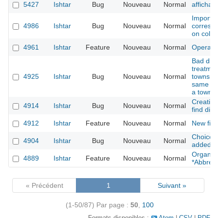
5427
Ishtar
Bug
Nouveau
Normal
affichag
Import -
4986
Ishtar
Bug
Nouveau
Normal
correspo
on colum
4961
Ishtar
Feature
Nouveau
Normal
Operati
Bad disp
treatmen
4925
Ishtar
Bug
Nouveau
Normal
towns: s
same do
a town
Creation
4914
Ishtar
Bug
Nouveau
Normal
find divi
4912
Ishtar
Feature
Nouveau
Normal
New fiel
Choice J
4904
Ishtar
Bug
Nouveau
Normal
added to
Organisa
4889
Ishtar
Feature
Nouveau
Normal
*Abbrevi
« Précédent
1
Suivant »
(1-50/87)
Par page :
50
,
100