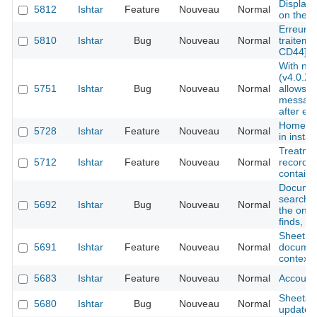
Display 
5812
Ishtar
Feature
Nouveau
Normal
on the 
Erreur lo
5810
Ishtar
Bug
Nouveau
Normal
traiteme
CD44]
With new
(v4.0.XX
5751
Ishtar
Bug
Nouveau
Normal
allows u
message
after eac
Home pag
5728
Ishtar
Feature
Nouveau
Normal
in instan
Treatmen
5712
Ishtar
Feature
Nouveau
Normal
record 
containe
Documen
search l
5692
Ishtar
Bug
Nouveau
Normal
the one 
finds, et
Sheet ope
5691
Ishtar
Feature
Nouveau
Normal
documen
context r
5683
Ishtar
Feature
Nouveau
Normal
Account 
Sheets - 
5680
Ishtar
Bug
Nouveau
Normal
updated 