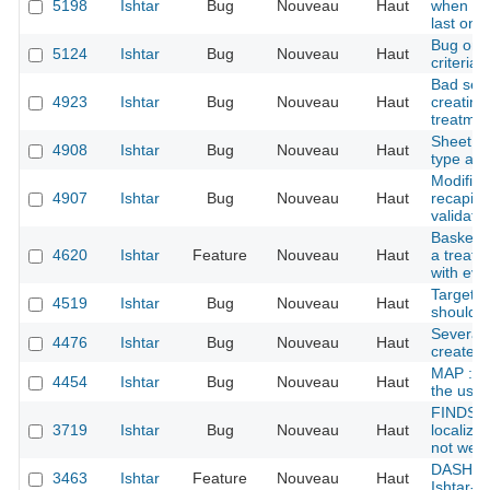
5198
Ishtar
Bug
Nouveau
Haut
when sev
last one
Bug on s
5124
Ishtar
Bug
Nouveau
Haut
criteria
Bad sess
4923
Ishtar
Bug
Nouveau
Haut
creating 
treatmen
Sheet co
4908
Ishtar
Bug
Nouveau
Haut
type and
Modifica
4907
Ishtar
Bug
Nouveau
Haut
recapitul
validatio
Baskets 
4620
Ishtar
Feature
Nouveau
Haut
a treatm
with ev
Target k
4519
Ishtar
Bug
Nouveau
Haut
should b
Several
4476
Ishtar
Bug
Nouveau
Haut
created 
MAP : GP
4454
Ishtar
Bug
Nouveau
Haut
the user
FINDS i
3719
Ishtar
Bug
Nouveau
Haut
localiza
not well 
DASHBOA
3463
Ishtar
Feature
Nouveau
Haut
Ishtar-c