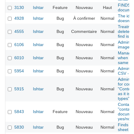
FINDS m
3130
Ishtar
Feature
Nouveau
Haut
documen
The id r
4928
Ishtar
Bug
À confirmer
Normal
doesn't 
Treatmen
4555
Ishtar
Bug
Commentaire
Normal
deleted 
find is d
Adminac
6106
Ishtar
Bug
Nouveau
Normal
image
Manage 
6010
Ishtar
Bug
Nouveau
Normal
when ma
same em
Admin - 
5954
Ishtar
Bug
Nouveau
Normal
CSV - Er
Admin: r
for cont
5915
Ishtar
Bug
Nouveau
Normal
"Context
as it is 
types" i
Containe
"contain
5843
Ishtar
Feature
Nouveau
Normal
document
yes/no)
Finds sh
5830
Ishtar
Bug
Nouveau
Normal
sheet mi