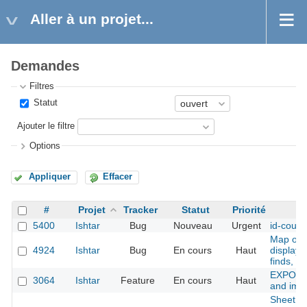
Aller à un projet...
Demandes
Filtres
Statut
Ajouter le filtre
Options
Appliquer
Effacer
#
Projet
Tracker
Statut
Priorité
5400
Ishtar
Bug
Nouveau
Urgent
id-court 
Map on f
4924
Ishtar
Bug
En cours
Haut
display
finds, ex
EXPORT :
3064
Ishtar
Feature
En cours
Haut
and impo
Sheet du