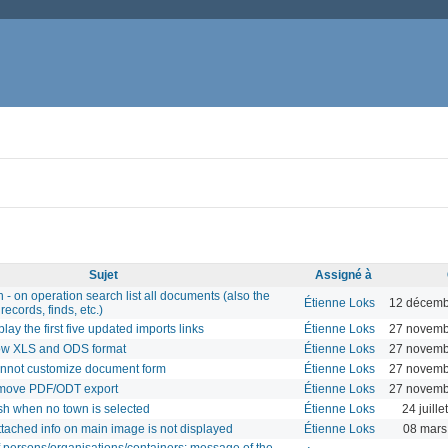
Sujet
Assigné à
- on operation search list all documents (also the
Étienne Loks
12 décemb
records, finds, etc.)
lay the first five updated imports links
Étienne Loks
27 novemb
low XLS and ODS format
Étienne Loks
27 novemb
annot customize document form
Étienne Loks
27 novemb
remove PDF/ODT export
Étienne Loks
27 novemb
ash when no town is selected
Étienne Loks
24 juill
ttached info on main image is not displayed
Étienne Loks
08 mars
persons/organisations/containers: message of the