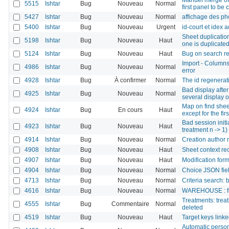
5515
Ishtar
Bug
Nouveau
Normal
first panel to be
5427
Ishtar
Bug
Nouveau
Normal
affichage des ph
5400
Ishtar
Bug
Nouveau
Urgent
id-court et idex a
Sheet duplication
5198
Ishtar
Bug
Nouveau
Haut
one is duplicate
5124
Ishtar
Bug
Nouveau
Haut
Bug on search res
Import - Columns
4986
Ishtar
Bug
Nouveau
Normal
error
4928
Ishtar
Bug
À confirmer
Normal
The id regenerati
Bad display afte
4925
Ishtar
Bug
Nouveau
Normal
several display 
Map on find shee
4924
Ishtar
Bug
En cours
Haut
except for the fir
Bad session initi
4923
Ishtar
Bug
Nouveau
Haut
treatment n -> 1)
4914
Ishtar
Bug
Nouveau
Normal
Creation author m
4908
Ishtar
Bug
Nouveau
Haut
Sheet context rec
4907
Ishtar
Bug
Nouveau
Haut
Modification form
4904
Ishtar
Bug
Nouveau
Normal
Choice JSON fiel
4713
Ishtar
Bug
Nouveau
Normal
Criteria search:
4616
Ishtar
Bug
Nouveau
Normal
WAREHOUSE : fiel
Treatments: treat
4555
Ishtar
Bug
Commentaire
Normal
deleted
4519
Ishtar
Bug
Nouveau
Haut
Target keys linke
Automatic person