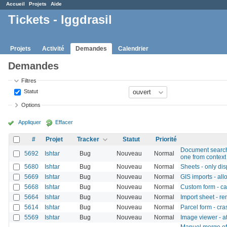
Accueil
Projets
Aide
Tickets - Iggdrasil
Projets
Activité
Demandes
Calendrier
Demandes
Filtres
Statut
Options
Appliquer
Effacer
#
Projet
Tracker
Statut
Priorité
Document search 
5692
Ishtar
Bug
Nouveau
Normal
one from context 
5680
Ishtar
Bug
Nouveau
Normal
Sheets - only disp
5669
Ishtar
Bug
Nouveau
Normal
GIS imports - al
5668
Ishtar
Bug
Nouveau
Normal
Custom form - c
5664
Ishtar
Bug
Nouveau
Normal
Import sheet - 
5614
Ishtar
Bug
Nouveau
Normal
Parcel form - cr
5569
Ishtar
Bug
Nouveau
Normal
Image viewer - a
Manuel merge of 