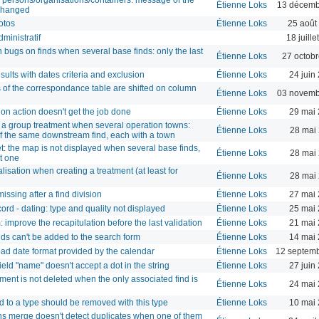
Étienne Loks
13 décemb
 changed
otos
Étienne Loks
25 août
dministratif
18 juill
 bugs on finds when several base finds: only the last
Étienne Loks
27 octob
d
ults with dates criteria and exclusion
Étienne Loks
24 juin
 of the correspondance table are shifted on column
Étienne Loks
03 novemb
on action doesn't get the job done
Étienne Loks
29 mai 
r a group treatment when several operation towns:
Étienne Loks
28 mai
of the same downstream find, each with a town
t: the map is not displayed when several base finds,
Étienne Loks
28 mai
st one
alisation when creating a treatment (at least for
Étienne Loks
28 mai
issing after a find division
Étienne Loks
27 mai 
ord - dating: type and quality not displayed
Étienne Loks
25 mai 
: improve the recapitulation before the last validation
Étienne Loks
21 mai 
ds can't be added to the search form
Étienne Loks
14 mai 
 bad date format provided by the calendar
Étienne Loks
12 septemb
d "name" doesn't accept a dot in the string
Étienne Loks
27 juin
ment is not deleted when the only associated find is
Étienne Loks
24 mai 
d to a type should be removed with this type
Étienne Loks
10 mai 
s merge doesn't detect duplicates when one of them