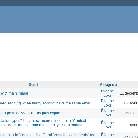
Sujet
Assigné à
Étienne
 with main image
11 décemb
Loks
Étienne
word sending when many account have the same email
07 août
Loks
Étienne
ologie via CSV - Erreurs plus explicite
29 mai 
Loks
ation types" for context records module in "Context
Étienne
pes" as it is for "Operation relation types" in module
17 avri
Loks
riteria: add "contains finds" and "contains documents" as
Étienne
25 mars