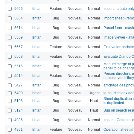
5666
Ishtar
Feature
Nouveau
Normal
Import - create onl
5664
Ishtar
Bug
Nouveau
Normal
Import sheet - re
5614
Ishtar
Bug
Nouveau
Normal
Parcel form - cras
5569
Ishtar
Bug
Nouveau
Normal
Image viewer - att
5567
Ishtar
Feature
Nouveau
Normal
Excavation technic 
5563
Ishtar
Feature
Nouveau
Normal
Evaluate Django Q 
Manuel merge of pe
5515
Ishtar
Bug
Nouveau
Normal
panel to be chang
Person directory: 
5514
Ishtar
Feature
Nouveau
Normal
names even if they
5427
Ishtar
Bug
Nouveau
Normal
affichage des phot
5400
Ishtar
Bug
Nouveau
Urgent
id-court et idex adm
Sheet duplication 
5198
Ishtar
Bug
Nouveau
Haut
is duplicated
5124
Ishtar
Bug
Nouveau
Haut
Bug on search resul
4986
Ishtar
Bug
Nouveau
Normal
Import - Columns o
4961
Ishtar
Feature
Nouveau
Normal
Operation sheet i