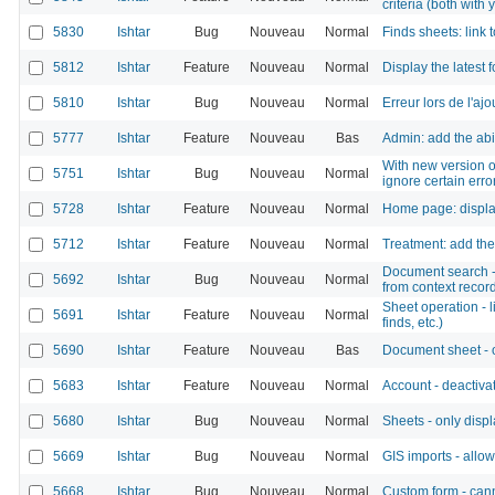
criteria (both with 
5830
Ishtar
Bug
Nouveau
Normal
Finds sheets: link
5812
Ishtar
Feature
Nouveau
Normal
Display the latest
5810
Ishtar
Bug
Nouveau
Normal
Erreur lors de l'aj
5777
Ishtar
Feature
Nouveau
Bas
Admin: add the abi
With new version of
5751
Ishtar
Bug
Nouveau
Normal
ignore certain err
5728
Ishtar
Feature
Nouveau
Normal
Home page: display 
5712
Ishtar
Feature
Nouveau
Normal
Treatment: add the
Document search - 
5692
Ishtar
Bug
Nouveau
Normal
from context records
Sheet operation - l
5691
Ishtar
Feature
Nouveau
Normal
finds, etc.)
5690
Ishtar
Feature
Nouveau
Bas
Document sheet - o
5683
Ishtar
Feature
Nouveau
Normal
Account - deactiva
5680
Ishtar
Bug
Nouveau
Normal
Sheets - only displ
5669
Ishtar
Bug
Nouveau
Normal
GIS imports - all
5668
Ishtar
Bug
Nouveau
Normal
Custom form - can