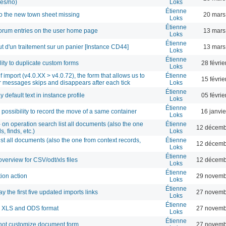
yes/no)
Loks
Étienne
 to the new town sheet missing
20 mars
Loks
Étienne
 forum entries on the user home page
13 mars
Loks
Étienne
out d'un traitement sur un panier [Instance CD44]
13 mars
Loks
Étienne
lity to duplicate custom forms
28 févri
Loks
 import (v4.0.XX > v4.0.72), the form that allows us to
Étienne
15 févri
or messages skips and disappears after each tick
Loks
Étienne
default text in instance profile
05 févri
Loks
Étienne
 possibility to record the move of a same container
16 janvi
Loks
on operation search list all documents (also the one
Étienne
12 décemb
, finds, etc.)
Loks
ist all documents (also the one from context records,
Étienne
12 décemb
Loks
Étienne
verview for CSV/odt/xls files
12 décemb
Loks
Étienne
tion action
29 novemb
Loks
Étienne
ay the first five updated imports links
27 novemb
Loks
Étienne
ow XLS and ODS format
27 novemb
Loks
Étienne
not customize document form
27 novemb