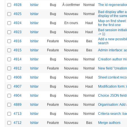
4928
Ishtar
Bug
À confirmer
Normal
The id regeneratio
Bad display after 
4925
Ishtar
Bug
Nouveau
Normal
display of the sam
Map on find sheet:
4924
Ishtar
Bug
En cours
Haut
for the first one
Bad session initial
4923
Ishtar
Bug
Nouveau
Haut
-> 1)
Add a new possibil
4916
Ishtar
Feature
Nouveau
Bas
search
4915
Ishtar
Feature
Nouveau
Bas
Admin interface: a
4914
Ishtar
Bug
Nouveau
Normal
Creation author mis
4912
Ishtar
Feature
Nouveau
Normal
New field "creatio
4908
Ishtar
Bug
Nouveau
Haut
Sheet context recor
4907
Ishtar
Bug
Nouveau
Haut
Modification form: 
4904
Ishtar
Bug
Nouveau
Normal
Choice JSON fields
4889
Ishtar
Feature
Nouveau
Normal
Organisation: Add 
4713
Ishtar
Bug
Nouveau
Normal
Criteria search: b
4712
Ishtar
Feature
Nouveau
Bas
Merge authors