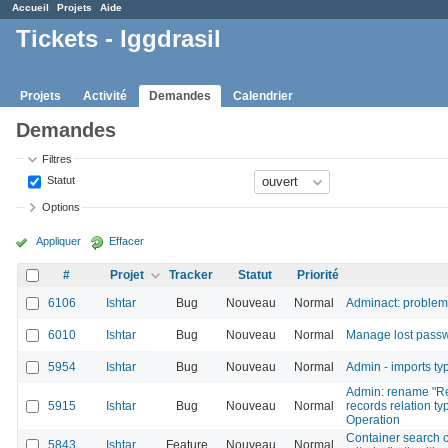
Accueil
Projets
Aide
Tickets - Iggdrasil
Projets
Activité
Demandes
Calendrier
Demandes
Filtres
Statut
Options
Appliquer
Effacer
#
Projet
Tracker
Statut
Priorité
6106
Ishtar
Bug
Nouveau
Normal
Adminact: problem
6010
Ishtar
Bug
Nouveau
Normal
Manage lost pass
5954
Ishtar
Bug
Nouveau
Normal
Admin - imports typ
Admin: rename "Rel
5915
Ishtar
Bug
Nouveau
Normal
records relation ty
Operation
Container search c
5843
Ishtar
Feature
Nouveau
Normal