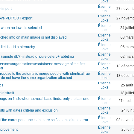
Loks
Étienne
y import
27 novemb
Loks
Étienne
move PDF/ODT export
27 novemb
Loks
Étienne
h when no town is selected
24 juill
Loks
Étienne
ached info on main image is not displayed
08 mars
Loks
Étienne
field: add a hierarchy
06 mars
Loks
Étienne
(simple db?) instead of pure celery+rabbitmq
02 mars
Loks
rsons/organisations/containers: message of the first
Étienne
13 décemb
ed
Loks
propose to the automatic merge people with identical raw
Étienne
13 décemb
 do not have the same organization attached
Loks
Étienne
os
25 août
Loks
inistratif
18 juill
bugs on finds when several base finds: only the last one
Étienne
27 octob
Loks
Étienne
ts with dates criteria and exclusion
24 juin
Loks
Étienne
f the correspondance table are shifted on column error
03 novemb
Loks
Étienne
mprovement
25 juin
Loks