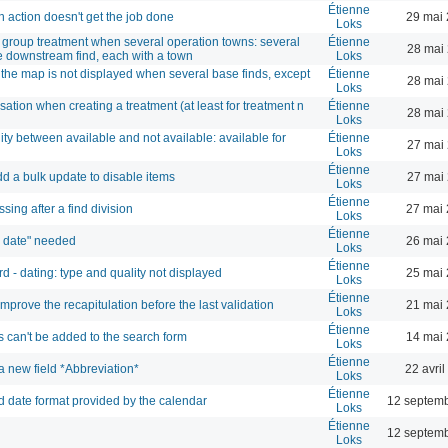
Étienne
n action doesn't get the job done
29 mai 
Loks
a group treatment when several operation towns: several
Étienne
28 mai
e downstream find, each with a town
Loks
 the map is not displayed when several base finds, except
Étienne
28 mai
Loks
isation when creating a treatment (at least for treatment n
Étienne
28 mai
Loks
ity between available and not available: available for
Étienne
27 mai
Loks
Étienne
dd a bulk update to disable items
27 mai
Loks
Étienne
sing after a find division
27 mai 
Loks
Étienne
n date" needed
26 mai 
Loks
Étienne
d - dating: type and quality not displayed
25 mai 
Loks
Étienne
improve the recapitulation before the last validation
21 mai 
Loks
Étienne
 can't be added to the search form
14 mai 
Loks
Étienne
a new field *Abbreviation*
22 avri
Loks
Étienne
ad date format provided by the calendar
12 septemb
Loks
Étienne
12 septemb
Loks