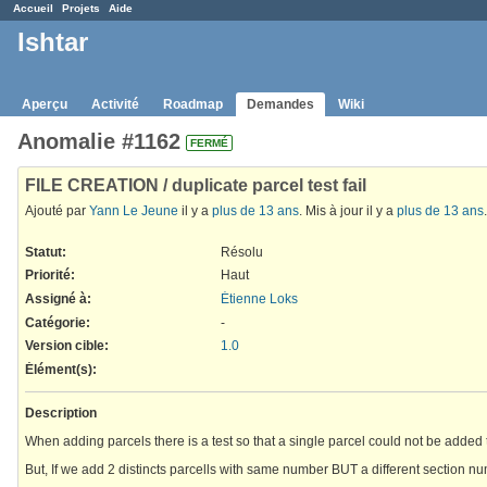
Accueil
Projets
Aide
Ishtar
Aperçu
Activité
Roadmap
Demandes
Wiki
Anomalie #1162
FERMÉ
FILE CREATION / duplicate parcel test fail
Ajouté par
Yann Le Jeune
il y a
plus de 13 ans
. Mis à jour il y a
plus de 13 ans
.
Statut:
Résolu
Priorité:
Haut
Assigné à:
Étienne Loks
Catégorie:
-
Version cible:
1.0
Élément(s)
:
Description
When adding parcels there is a test so that a single parcel could not be added 
But, If we add 2 distincts parcells with same number BUT a different section n