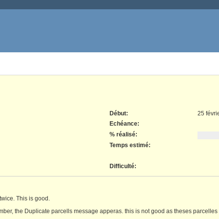
Début:
25 févri
Echéance:
% réalisé:
Temps estimé:
Difficulté
:
twice. This is good.
umber, the Duplicate parcells message apperas. this is not good as theses parcelles