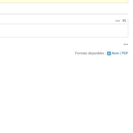
#1
Actions
Acti
Formats disponibles :
Atom
PDF