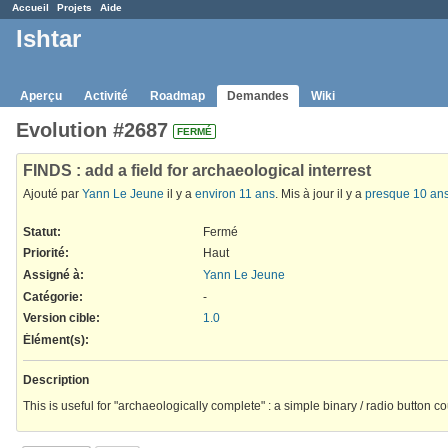
Accueil
Projets
Aide
Ishtar
Aperçu
Activité
Roadmap
Demandes
Wiki
Evolution #2687
FERMÉ
FINDS : add a field for archaeological interrest
Ajouté par
Yann Le Jeune
il y a
environ 11 ans
. Mis à jour il y a
presque 10 an
Statut:
Fermé
Priorité:
Haut
Assigné à:
Yann Le Jeune
Catégorie:
-
Version cible:
1.0
Élément(s)
:
Description
This is useful for "archaeologically complete" : a simple binary / radio button cou