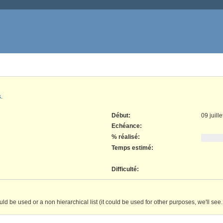
s
.
Début:
09 juill
Echéance:
% réalisé:
Temps estimé:
Difficulté
:
ld be used or a non hierarchical list (it could be used for other purposes, we'll see..