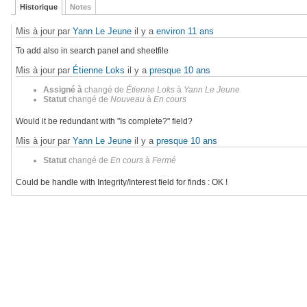
Historique
Notes
Mis à jour par
Yann Le Jeune
il y a
environ 11 ans
To add also in search panel and sheetfile
Mis à jour par
Étienne Loks
il y a
presque 10 ans
Assigné à
changé de
Étienne Loks
à
Yann Le Jeune
Statut
changé de
Nouveau
à
En cours
Would it be redundant with "Is complete?" field?
Mis à jour par
Yann Le Jeune
il y a
presque 10 ans
Statut
changé de
En cours
à
Fermé
Could be handle with Integrity/Interest field for finds : OK !