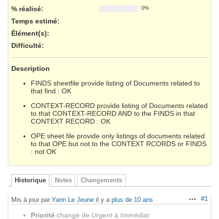
% réalisé:
0%
Temps estimé:
Élément(s)
:
Difficulté
:
Description
FINDS sheetfile provide listing of Documents related to
that find : OK
CONTEXT-RECORD provide listing of Documents related
to that CONTEXT-RECORD AND to the FINDS in that
CONTEXT RECORD : OK
OPE sheet file provide only listings of documents related
to that OPE but not to the CONTEXT RCORDS or FINDS
: not OK
Historique
Notes
Changements
#1
Mis à jour par
Yann Le Jeune
il y a
plus de 10 ans
Actions
Priorité
changé de
Urgent
à
Immédiat