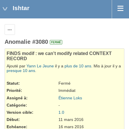
Ishtar
Actions
Anomalie #3080
FERMÉ
FINDS modif : we can't modify related CONTEXT
RECORD
Ajouté par
Yann Le Jeune
il y a
plus de 10 ans
. Mis à jour il y a
presque 10 ans
.
Statut:
Fermé
Priorité:
Immédiat
Assigné à:
Étienne Loks
Catégorie:
-
Version cible:
1.0
Début:
11 mars 2016
Echéance:
16 mars 2016