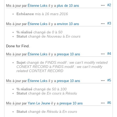
#2
Mis à jour par
Étienne Loks
il y a
plus de 10 ans
Actions
Echéance
mis à
16 mars 2016
#3
Mis à jour par
Étienne Loks
il y a
environ 10 ans
Actions
% réalisé
changé de
0
à
50
Statut
changé de
Nouveau
à
En cours
Done for Find.
#4
Mis à jour par
Étienne Loks
il y a
presque 10 ans
Actions
Sujet
changé de
FINDS modif : we can't modify related
CONEXT RECORD
à
FINDS modif : we can't modify
related CONTEXT RECORD
#5
Mis à jour par
Étienne Loks
il y a
presque 10 ans
Actions
% réalisé
changé de
50
à
100
Statut
changé de
En cours
à
Résolu
#6
Mis à jour par
Yann Le Jeune
il y a
presque 10 ans
Actions
Statut
changé de
Résolu
à
En cours