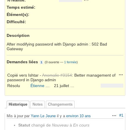
Temps estimé:
Élément(s)
:
Difficulté
:
Description
After modifying password with Django admin : 502 Bad
Gateway
Demandes liées
(
0 ouverte
—
1 fermée
)
1
Action
Copié vers Ishtar -
Anomalie #3154
: Better management of
password in Django admin
Résolu
Étienne Loks
21 juillet 2016
Historique
Notes
Changements
#1
Mis à jour par
Yann Le Jeune
il y a
environ 10 ans
Actions
Statut
changé de
Nouveau
à
En cours