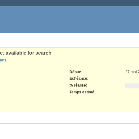
e: available for search
 ans
.
Début:
27 mai 
Echéance:
% réalisé:
Temps estimé: