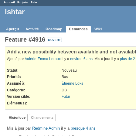
Accueil
Projets
Aide
Ishtar
Aperçu
Activité
Roadmap
Demandes
Wiki
Feature #4916
OUVERT
Add a new possibility between available and not availabl
Ajouté par
Valérie-Emma Leroux
il y a
environ 6 ans
. Mis à jour il y a
plus de 2
Statut:
Nouveau
Priorité:
Bas
Assigné à:
Étienne Loks
Catégorie:
DB
Version cible:
Futur
Élément(s)
:
Historique
Changements
Mis à jour par
Redmine Admin
il y a
presque 4 ans