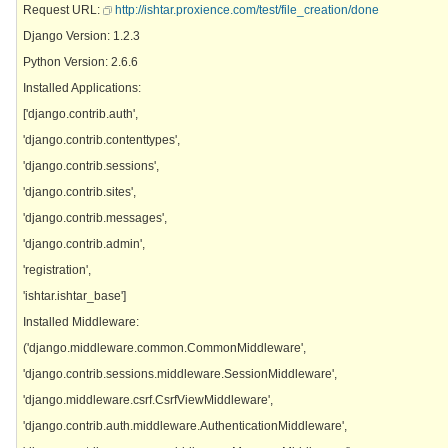
Request URL:
http://ishtar.proxience.com/test/file_creation/done
Django Version: 1.2.3
Python Version: 2.6.6
Installed Applications:
['django.contrib.auth',
'django.contrib.contenttypes',
'django.contrib.sessions',
'django.contrib.sites',
'django.contrib.messages',
'django.contrib.admin',
'registration',
'ishtar.ishtar_base']
Installed Middleware:
('django.middleware.common.CommonMiddleware',
'django.contrib.sessions.middleware.SessionMiddleware',
'django.middleware.csrf.CsrfViewMiddleware',
'django.contrib.auth.middleware.AuthenticationMiddleware',