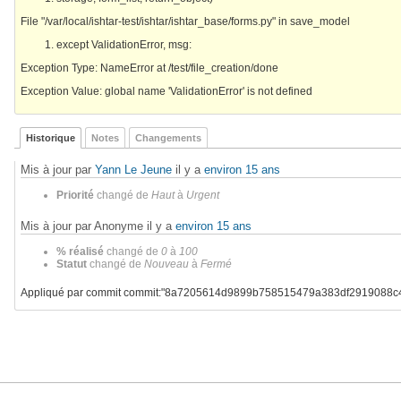
File "/var/local/ishtar-test/ishtar/ishtar_base/forms.py" in save_model
except ValidationError, msg:
Exception Type: NameError at /test/file_creation/done
Exception Value: global name 'ValidationError' is not defined
Historique
Notes
Changements
Mis à jour par
Yann Le Jeune
il y a
environ 15 ans
Priorité
changé de
Haut
à
Urgent
Mis à jour par Anonyme il y a
environ 15 ans
% réalisé
changé de
0
à
100
Statut
changé de
Nouveau
à
Fermé
Appliqué par commit commit:"8a7205614d9899b758515479a383df2919088c4