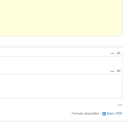
#1
Actions
#2
Actions
Acti
Formats disponibles :
Atom
PDF