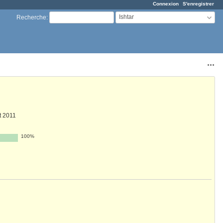
Connexion
S'enregistrer
Ishtar
Recherche
:
Acti
et 2011
100%