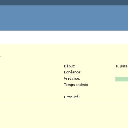
.
Début:
10 juill
Echéance:
% réalisé:
Temps estimé:
Difficulté
: