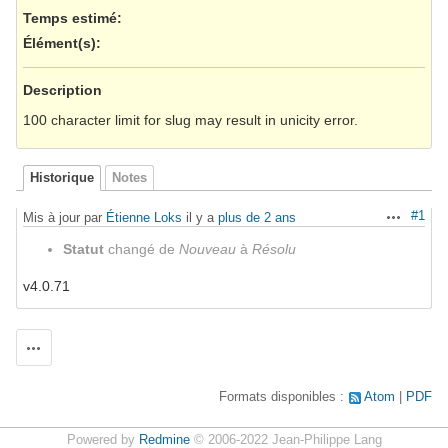
Temps estimé:
Élément(s)
:
Description
100 character limit for slug may result in unicity error.
Historique
Notes
#1
Mis à jour par
Étienne Loks
il y a
plus de 2 ans
Actions
Statut
changé de
Nouveau
à
Résolu
v4.0.71
Actions
Formats disponibles :
Atom
PDF
Powered by
Redmine
© 2006-2022 Jean-Philippe Lang