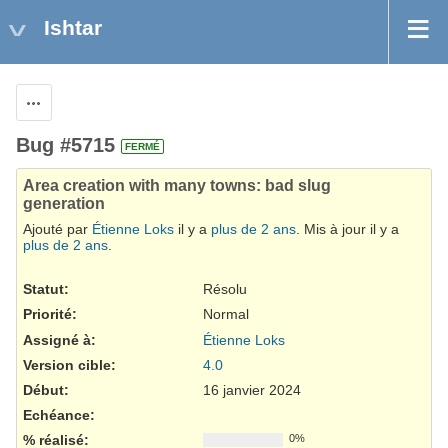
Ishtar
Actions
Bug #5715
FERMÉ
Area creation with many towns: bad slug
generation
Ajouté par
Étienne Loks
il y a
plus de 2 ans
. Mis à jour il y a
plus de 2 ans
.
Statut:
Résolu
Priorité:
Normal
Assigné à:
Étienne Loks
Version cible:
4.0
Début:
16 janvier 2024
Echéance:
% réalisé:
0%