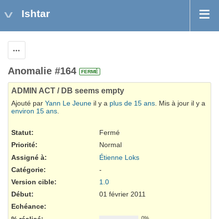
Ishtar
Actions
Anomalie #164
FERMÉ
ADMIN ACT / DB seems empty
Ajouté par
Yann Le Jeune
il y a
plus de 15 ans
. Mis à jour il y a
environ 15 ans
.
Statut:
Fermé
Priorité:
Normal
Assigné à:
Étienne Loks
Catégorie:
-
Version cible:
1.0
Début:
01 février 2011
Echéance:
% réalisé:
0%