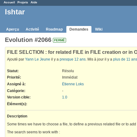
Accueil
Projets
Aide
Ishtar
Aperçu
Activité
Roadmap
Demandes
Wiki
Evolution #2066
FERMÉ
FILE SELCTION : for related FILE in FILE creation or in
Ajouté par
Yann Le Jeune
il y a
presque 12 ans
. Mis à jour il y a
plus de 11 an
Statut:
Résolu
Priorité:
Immédiat
Assigné à:
Étienne Loks
Catégorie:
-
Version cible:
1.0
Élément(s)
:
Description
Some times we have to choose a file, to define a previous related file or to add 
The search seems to work with :