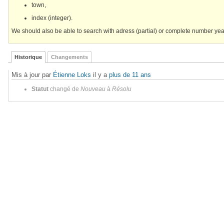
town,
index (integer).
We should also be able to search with adress (partial) or complete number year
Historique
Changements
Mis à jour par
Étienne Loks
il y a
plus de 11 ans
Statut
changé de
Nouveau
à
Résolu