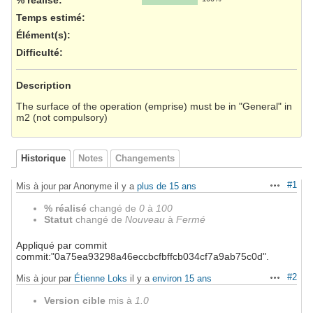
Temps estimé:
Élément(s)
:
Difficulté
:
Description
The surface of the operation (emprise) must be in "General" in
m2 (not compulsory)
Historique
Notes
Changements
#1
Mis à jour par Anonyme il y a
plus de 15 ans
Actions
% réalisé
changé de
0
à
100
Statut
changé de
Nouveau
à
Fermé
Appliqué par commit
commit:"0a75ea93298a46eccbcfbffcb034cf7a9ab75c0d".
#2
Mis à jour par
Étienne Loks
il y a
environ 15 ans
Actions
Version cible
mis à
1.0