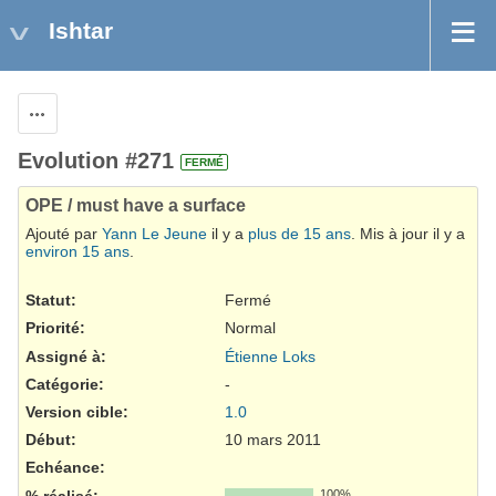
Ishtar
Actions
Evolution #271
FERMÉ
OPE / must have a surface
Ajouté par
Yann Le Jeune
il y a
plus de 15 ans
. Mis à jour il y a
environ 15 ans
.
Statut:
Fermé
Priorité:
Normal
Assigné à:
Étienne Loks
Catégorie:
-
Version cible:
1.0
Début:
10 mars 2011
Echéance:
% réalisé:
100%