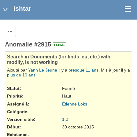
Ishtar
Actions
Anomalie #2915
FERMÉ
Search in Documents (for finds, eu, etc.) with
modify, is not working
Ajouté par
Yann Le Jeune
il y a
presque 11 ans
. Mis à jour il y a
plus de 10 ans
.
Statut:
Fermé
Priorité:
Haut
Assigné à:
Étienne Loks
Catégorie:
-
Version cible:
1.0
Début:
30 octobre 2015
Echéance: