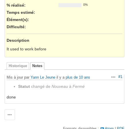
% réalisé:
0%
Temps estimé:
Élément(s)
:
Difficulté
:
Description
It used to work before
Historique
Notes
#1
Mis à jour par
Yann Le Jeune
il y a
plus de 10 ans
Actions
Statut
changé de
Nouveau
à
Fermé
done
Actions
Formats disponibles :
Atom
PDF