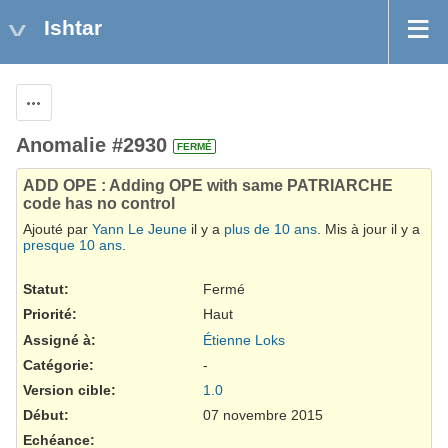
Ishtar
Actions
Anomalie #2930
FERMÉ
ADD OPE : Adding OPE with same PATRIARCHE
code has no control
Ajouté par
Yann Le Jeune
il y a
plus de 10 ans
. Mis à jour il y a
presque 10 ans
.
Statut:
Fermé
Priorité:
Haut
Assigné à:
Étienne Loks
Catégorie:
-
Version cible:
1.0
Début:
07 novembre 2015
Echéance: