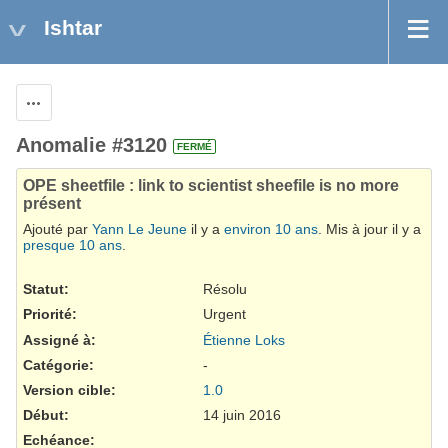
Ishtar
Actions
Anomalie #3120
FERMÉ
OPE sheetfile : link to scientist sheefile is no more
présent
Ajouté par
Yann Le Jeune
il y a
environ 10 ans
. Mis à jour il y a
presque 10 ans
.
Statut:
Résolu
Priorité:
Urgent
Assigné à:
Étienne Loks
Catégorie:
-
Version cible:
1.0
Début:
14 juin 2016
Echéance: