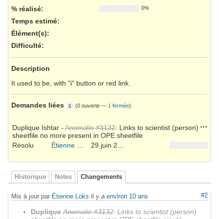
% réalisé:
0%
Temps estimé:
Élément(s)
:
Difficulté
:
Description
It used to be, with "i" button or red link.
Demandes liées
(
0 ouverte
—
1 fermée
)
1
Action
Duplique Ishtar -
Anomalie #3132
: Links to scientist (person)
sheetfile no more present in OPE sheetfile
Résolu
Étienne Loks
29 juin 2016
Historique
Notes
Changements
#2
Mis à jour par
Étienne Loks
il y a
environ 10 ans
Duplique
Anomalie #3132
: Links to scientist (person)