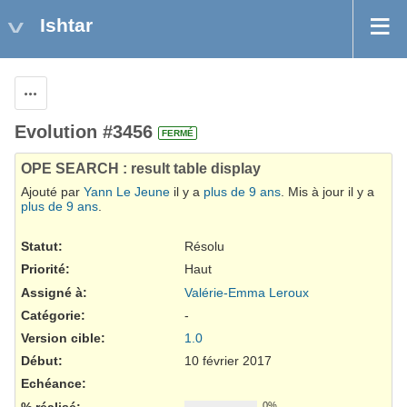
Ishtar
Actions
Evolution #3456
FERMÉ
OPE SEARCH : result table display
Ajouté par
Yann Le Jeune
il y a
plus de 9 ans
. Mis à jour il y a
plus de 9 ans
.
Statut:
Résolu
Priorité:
Haut
Assigné à:
Valérie-Emma Leroux
Catégorie:
-
Version cible:
1.0
Début:
10 février 2017
Echéance:
% réalisé:
0%