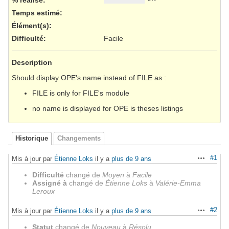
Temps estimé:
Élément(s)
:
Difficulté
:
Facile
Description
Should display OPE's name instead of FILE as :
FILE is only for FILE's module
no name is displayed for OPE is theses listings
Historique
Changements
#1
Mis à jour par
Étienne Loks
il y a
plus de 9 ans
Actions
Difficulté
changé de
Moyen
à
Facile
Assigné à
changé de
Étienne Loks
à
Valérie-Emma
Leroux
#2
Mis à jour par
Étienne Loks
il y a
plus de 9 ans
Actions
Statut
changé de
Nouveau
à
Résolu