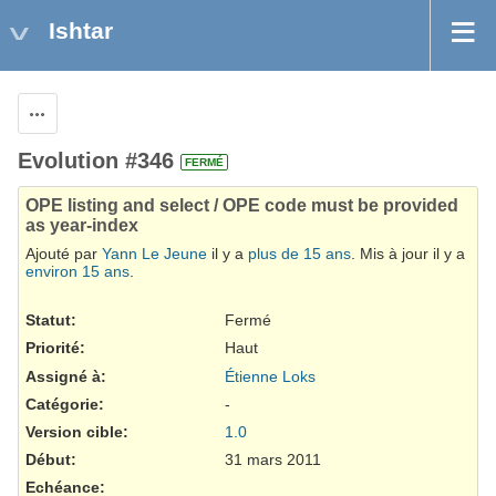
Ishtar
Actions
Evolution #346
FERMÉ
OPE listing and select / OPE code must be provided
as year-index
Ajouté par
Yann Le Jeune
il y a
plus de 15 ans
. Mis à jour il y a
environ 15 ans
.
Statut:
Fermé
Priorité:
Haut
Assigné à:
Étienne Loks
Catégorie:
-
Version cible:
1.0
Début:
31 mars 2011
Echéance: