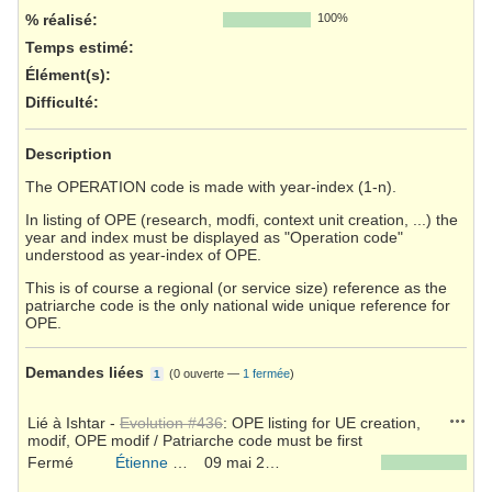
% réalisé:
100%
Temps estimé:
Élément(s)
:
Difficulté
:
Description
The OPERATION code is made with year-index (1-n).
In listing of OPE (research, modfi, context unit creation, ...) the
year and index must be displayed as "Operation code"
understood as year-index of OPE.
This is of course a regional (or service size) reference as the
patriarche code is the only national wide unique reference for
OPE.
Demandes liées
(
0 ouverte
—
1 fermée
)
1
Action
Lié à Ishtar -
Evolution #436
: OPE listing for UE creation,
modif, OPE modif / Patriarche code must be first
Fermé
Étienne Loks
09 mai 2011