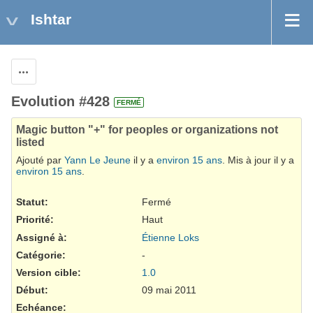
Ishtar
Actions
Evolution #428
FERMÉ
Magic button "+" for peoples or organizations not
listed
Ajouté par
Yann Le Jeune
il y a
environ 15 ans
. Mis à jour il y a
environ 15 ans
.
Statut:
Fermé
Priorité:
Haut
Assigné à:
Étienne Loks
Catégorie:
-
Version cible:
1.0
Début:
09 mai 2011
Echéance: