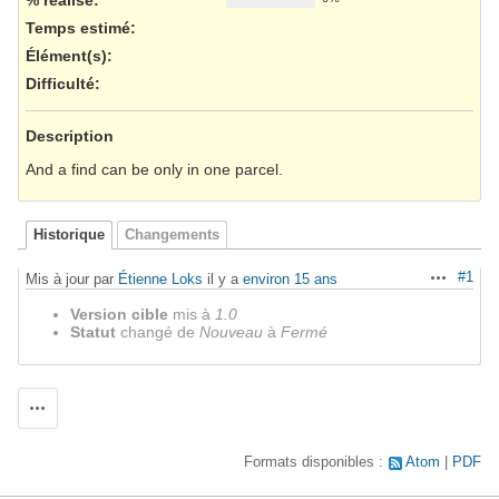
Temps estimé:
Élément(s)
:
Difficulté
:
Description
And a find can be only in one parcel.
Historique
Changements
#1
Mis à jour par
Étienne Loks
il y a
environ 15 ans
Actions
Version cible
mis à
1.0
Statut
changé de
Nouveau
à
Fermé
Actions
Formats disponibles :
Atom
PDF