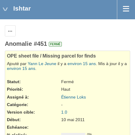
Ishtar
Actions
Anomalie #451
FERMÉ
OPE sheet file / Missing parcel for finds
Ajouté par
Yann Le Jeune
il y a
environ 15 ans
. Mis à jour il y a
environ 15 ans
.
Statut:
Fermé
Priorité:
Haut
Assigné à:
Étienne Loks
Catégorie:
-
Version cible:
1.0
Début:
10 mai 2011
Echéance:
% réalisé:
0%