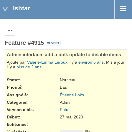
Ishtar
Actions
Feature #4915
OUVERT
Admin interface: add a bulk update to disable items
Ajouté par
Valérie-Emma Leroux
il y a
environ 6 ans
. Mis à jour
il y a
plus de 2 ans
.
Statut:
Nouveau
Priorité:
Bas
Assigné à:
Étienne Loks
Catégorie:
Admin
Version cible:
Futur
Début:
27 mai 2020
Echéance:
% réalisé:
0%