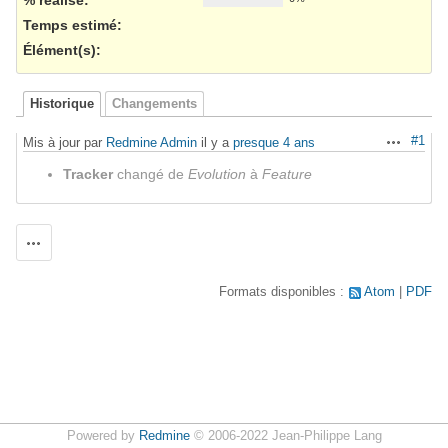
Temps estimé:
Élément(s)
:
Historique
Changements
#1
Mis à jour par
Redmine Admin
il y a
presque 4 ans
Actions
Tracker
changé de
Evolution
à
Feature
Actions
Formats disponibles :
Atom
PDF
Powered by
Redmine
© 2006-2022 Jean-Philippe Lang