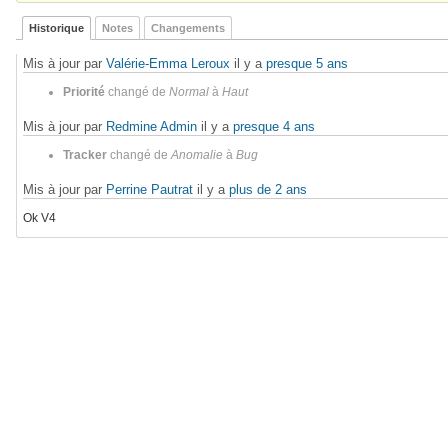
Historique
Notes
Changements
Mis à jour par
Valérie-Emma Leroux
il y a
presque 5 ans
Priorité
changé de
Normal
à
Haut
Mis à jour par
Redmine Admin
il y a
presque 4 ans
Tracker
changé de
Anomalie
à
Bug
Mis à jour par
Perrine Pautrat
il y a
plus de 2 ans
Ok V4