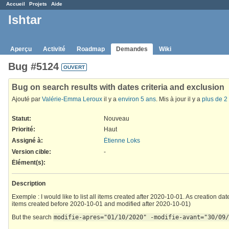
Accueil
Projets
Aide
Ishtar
Aperçu
Activité
Roadmap
Demandes
Wiki
Bug #5124
OUVERT
Bug on search results with dates criteria and exclusion
Ajouté par
Valérie-Emma Leroux
il y a
environ 5 ans
. Mis à jour il y a
plus de 2
Statut:
Nouveau
Priorité:
Haut
Assigné à:
Étienne Loks
Version cible:
-
Élément(s)
:
Description
Exemple : I would like to list all items created after 2020-10-01. As creation dat
items created before 2020-10-01 and modified after 2020-10-01)
But the search
modifie-apres="01/10/2020" -modifie-avant="30/09