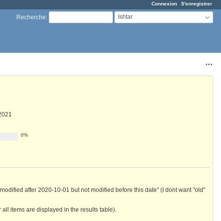
Connexion
S'enregistrer
Ishtar
Recherche
:
Acti
 2021
0%
s modified after 2020-10-01 but not modified before this date" (I dont want "old"
all items are displayed in the results table).