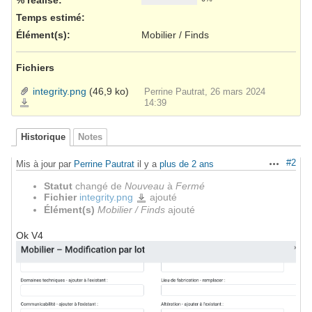
Temps estimé:
Élément(s)
:
Mobilier / Finds
Fichiers
integrity.png
(46,9 ko)
Perrine Pautrat, 26 mars 2024
integrity.png
14:39
Historique
Notes
#2
Mis à jour par
Perrine Pautrat
il y a
plus de 2 ans
Actions
Statut
changé de
Nouveau
à
Fermé
Fichier
integrity.png
ajouté
integrity.png
Élément(s)
Mobilier / Finds
ajouté
Ok V4