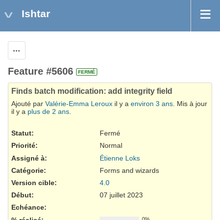
Ishtar
Actions
Feature #5606
FERMÉ
Finds batch modification: add integrity field
Ajouté par
Valérie-Emma Leroux
il y a
environ 3 ans
. Mis à jour
il y a
plus de 2 ans
.
Statut:
Fermé
Priorité:
Normal
Assigné à:
Étienne Loks
Catégorie:
Forms and wizards
Version cible:
4.0
Début:
07 juillet 2023
Echéance:
% réalisé:
0%