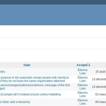
Sujet
Assigné à
Étienne
otos
25 août
Loks
: propose to the automatic merge people with identical
Étienne
13 décemb
f they do not have the same organization attached
Loks
persons/organisations/containers: message of the first
Étienne
13 décemb
nged
Loks
Étienne
Q (simple db?) instead of pure celery+rabbitmq
02 mars
Loks
Étienne
c field: add a hierarchy
06 mars
Loks