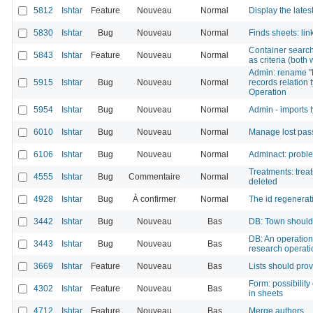
5812
Ishtar
Feature
Nouveau
Normal
Display the late
5830
Ishtar
Bug
Nouveau
Normal
Finds sheets: li
Container search
5843
Ishtar
Feature
Nouveau
Normal
as criteria (both 
Admin: rename "R
5915
Ishtar
Bug
Nouveau
Normal
records relation t
Operation
5954
Ishtar
Bug
Nouveau
Normal
Admin - imports t
6010
Ishtar
Bug
Nouveau
Normal
Manage lost pas
6106
Ishtar
Bug
Nouveau
Normal
Adminact: probl
Treatments: treat
4555
Ishtar
Bug
Commentaire
Normal
deleted
4928
Ishtar
Bug
À confirmer
Normal
The id regenerati
3442
Ishtar
Bug
Nouveau
Bas
DB: Town shouldn
DB: An operation 
3443
Ishtar
Bug
Nouveau
Bas
research operati
3669
Ishtar
Feature
Nouveau
Bas
Lists should pro
Form: possibility 
4302
Ishtar
Feature
Nouveau
Bas
in sheets
4712
Ishtar
Feature
Nouveau
Bas
Merge authors