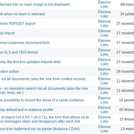
Étienne
ttached info on main image is not displayed
08 mars
Loks
Étienne
ash when no town is selected
24 juill
Loks
Étienne
remove PDF/ODT export
27 novemb
Loks
Étienne
nly import
27 novemb
Loks
Étienne
annot customize document form
27 novemb
Loks
Étienne
low XLS and ODS format
27 novemb
Loks
Étienne
lay the first five updated imports links
27 novemb
Loks
Étienne
ation action
29 novemb
Loks
 list all documents (also the one from context records,
Étienne
12 décemb
Loks
- on operation search list all documents (also the one
Étienne
12 décemb
ds, finds, etc.)
Loks
Étienne
e possibility to record the move of a same container
16 janvi
Loks
Étienne
y default text in instance profile
05 févri
Loks
of import (v4.0.XX > v4.0.72), the form that allows us to
Étienne
15 févri
rror messages skips and disappears after each tick
Loks
Étienne
ajout d'un traitement sur un panier [Instance CD44]
13 mars
Loks