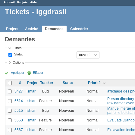
Accueil
Projets
Aide
Tickets - Iggdrasil
Projets
Activité
Demandes
Calendrier
Demandes
Filtres
Statut
Options
Appliquer
Effacer
#
Projet
Tracker
Statut
Priorité
5427
Ishtar
Bug
Nouveau
Normal
affichage des ph
Person directory
5514
Ishtar
Feature
Nouveau
Normal
raw names even i
Manuel merge of 
5515
Ishtar
Bug
Nouveau
Normal
panel to be cha
5563
Ishtar
Feature
Nouveau
Normal
Evaluate Django 
5567
Ishtar
Feature
Nouveau
Normal
Excavation techni