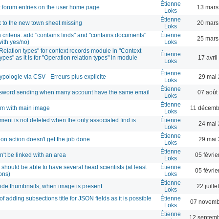
Étienne
st forum entries on the user home page
13 mars
Loks
Étienne
nk to the new town sheet missing
20 mars
Loks
 criteria: add "contains finds" and "contains documents"
Étienne
25 mars
with yes/no)
Loks
elation types" for context records module in "Context
Étienne
ypes" as it is for "Operation relation types" in module
17 avri
Loks
Étienne
ypologie via CSV - Erreurs plus explicite
29 mai 
Loks
Étienne
sword sending when many account have the same email
07 août
Loks
Étienne
em with main image
11 décemb
Loks
ment is not deleted when the only associated find is
Étienne
24 mai 
Loks
Étienne
on action doesn't get the job done
29 mai 
Loks
Étienne
't be linked with an area
05 févri
Loks
should be able to have several head scientists (at least
Étienne
05 févri
ons)
Loks
Étienne
vide thumbnails, when image is present
22 juill
Loks
of adding subsections title for JSON fields as it is possible
Étienne
07 novemb
Loks
Étienne
12 septemb