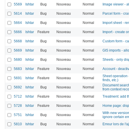
5569
Ishtar
Bug
Nouveau
Normal
Image viewer - a
5614
Ishtar
Bug
Nouveau
Normal
Parcel form - cr
5664
Ishtar
Bug
Nouveau
Normal
Import sheet - 
5666
Ishtar
Feature
Nouveau
Normal
Import - create o
5668
Ishtar
Bug
Nouveau
Normal
Custom form - c
5669
Ishtar
Bug
Nouveau
Normal
GIS imports - al
5680
Ishtar
Bug
Nouveau
Normal
Sheets - only disp
5683
Ishtar
Feature
Nouveau
Normal
Account - deactiv
Sheet operation -
5691
Ishtar
Feature
Nouveau
Normal
finds, etc.)
Document search 
5692
Ishtar
Bug
Nouveau
Normal
from context recor
5712
Ishtar
Feature
Nouveau
Normal
Treatment: add th
5728
Ishtar
Feature
Nouveau
Normal
Home page: displa
With new version 
5751
Ishtar
Bug
Nouveau
Normal
ignore certain e
5810
Ishtar
Bug
Nouveau
Normal
Erreur lors de l'