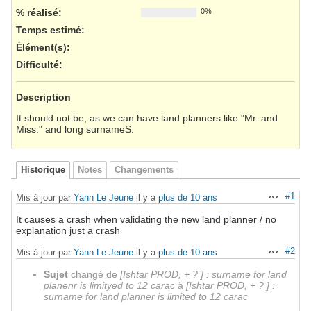
% réalisé:
0%
Temps estimé:
Élément(s)
:
Difficulté
:
Description
It should not be, as we can have land planners like "Mr. and
Miss." and long surnameS.
Historique
Notes
Changements
#1
Mis à jour par
Yann Le Jeune
il y a
plus de 10 ans
Actions
It causes a crash when validating the new land planner / no
explanation just a crash
#2
Mis à jour par
Yann Le Jeune
il y a
plus de 10 ans
Actions
Sujet
changé de
[Ishtar PROD, + ? ] : surname for land
planenr is limityed to 12 carac
à
[Ishtar PROD, + ? ] :
surname for land planner is limited to 12 carac