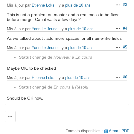
#3
Mis à jour par
Étienne Loks
il y a
plus de 10 ans
Actions
This is not a problem on master and a real mess to be fixed
before merge. Can it waits a few days?
#4
Mis à jour par
Yann Le Jeune
il y a
plus de 10 ans
Actions
As we talked about : add more spaces for all name-like fields
#5
Mis à jour par
Yann Le Jeune
il y a
plus de 10 ans
Actions
Statut
changé de
Nouveau
à
En cours
Maybe OK, to be checked
#6
Mis à jour par
Étienne Loks
il y a
plus de 10 ans
Actions
Statut
changé de
En cours
à
Résolu
Should be OK now.
Actions
Formats disponibles :
Atom
PDF