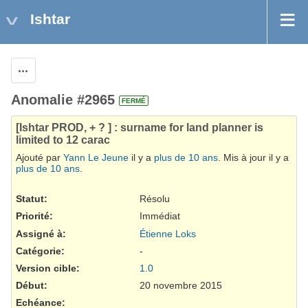
Ishtar
Actions
Anomalie #2965
FERMÉ
[Ishtar PROD, + ? ] : surname for land planner is
limited to 12 carac
Ajouté par
Yann Le Jeune
il y a
plus de 10 ans
. Mis à jour il y a
plus de 10 ans
.
Statut:
Résolu
Priorité:
Immédiat
Assigné à:
Étienne Loks
Catégorie:
-
Version cible:
1.0
Début:
20 novembre 2015
Echéance: