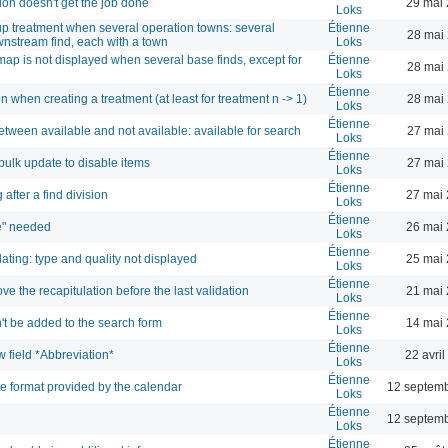
ion doesn't get the job done
29 mai 
Loks
up treatment when several operation towns: several
Étienne
28 mai
wnstream find, each with a town
Loks
map is not displayed when several base finds, except for
Étienne
28 mai
Loks
Étienne
on when creating a treatment (at least for treatment n -> 1)
28 mai
Loks
Étienne
etween available and not available: available for search
27 mai
Loks
Étienne
bulk update to disable items
27 mai
Loks
Étienne
after a find division
27 mai 
Loks
Étienne
te" needed
26 mai 
Loks
Étienne
dating: type and quality not displayed
25 mai 
Loks
Étienne
ve the recapitulation before the last validation
21 mai 
Loks
Étienne
't be added to the search form
14 mai 
Loks
Étienne
 field *Abbreviation*
22 avri
Loks
Étienne
te format provided by the calendar
12 septemb
Loks
Étienne
12 septemb
Loks
Étienne