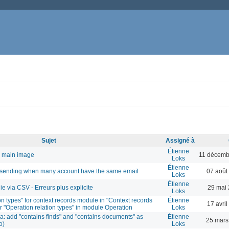
Sujet
Assigné à
Étienne
h main image
11 décemb
Loks
Étienne
sending when many account have the same email
07 août
Loks
Étienne
ie via CSV - Erreurs plus explicite
29 mai 
Loks
 types" for context records module in "Context records
Étienne
17 avri
 for "Operation relation types" in module Operation
Loks
ia: add "contains finds" and "contains documents" as
Étienne
25 mars
o)
Loks