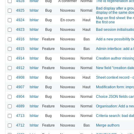
4928
Ishtar
Bug
À confirmer
Normal
The id regeneration act
Bad display after a gro
4925
Ishtar
Bug
Nouveau
Normal
display of the same do
Map on find sheet: the 
4924
Ishtar
Bug
En cours
Haut
the first one
4923
Ishtar
Bug
Nouveau
Haut
Bad session initialisati
4916
Ishtar
Feature
Nouveau
Bas
Add a new possibility b
4915
Ishtar
Feature
Nouveau
Bas
Admin interface: add a 
4914
Ishtar
Bug
Nouveau
Normal
Creation author missing 
4912
Ishtar
Feature
Nouveau
Normal
New field "creation da
4908
Ishtar
Bug
Nouveau
Haut
Sheet context record - 
4907
Ishtar
Bug
Nouveau
Haut
Modification form: impro
4904
Ishtar
Bug
Nouveau
Normal
Choice JSON fields can
4889
Ishtar
Feature
Nouveau
Normal
Organisation: Add a new
4713
Ishtar
Bug
Nouveau
Normal
Criteria search: bad da
4712
Ishtar
Feature
Nouveau
Bas
Merge authors