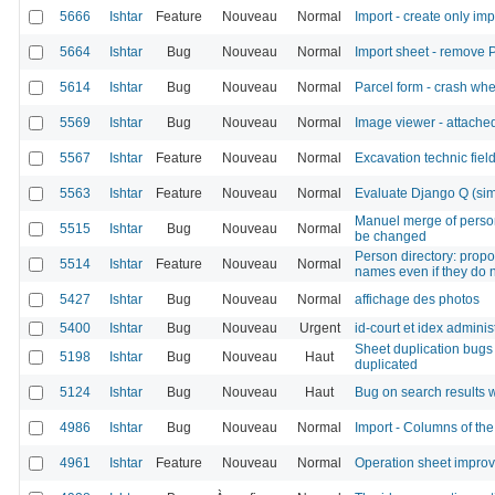
5666
Ishtar
Feature
Nouveau
Normal
Import - create only imp
5664
Ishtar
Bug
Nouveau
Normal
Import sheet - remove
5614
Ishtar
Bug
Nouveau
Normal
Parcel form - crash whe
5569
Ishtar
Bug
Nouveau
Normal
Image viewer - attached
5567
Ishtar
Feature
Nouveau
Normal
Excavation technic fiel
5563
Ishtar
Feature
Nouveau
Normal
Evaluate Django Q (sim
Manuel merge of persons
5515
Ishtar
Bug
Nouveau
Normal
be changed
Person directory: propo
5514
Ishtar
Feature
Nouveau
Normal
names even if they do 
5427
Ishtar
Bug
Nouveau
Normal
affichage des photos
5400
Ishtar
Bug
Nouveau
Urgent
id-court et idex administ
Sheet duplication bugs 
5198
Ishtar
Bug
Nouveau
Haut
duplicated
5124
Ishtar
Bug
Nouveau
Haut
Bug on search results w
4986
Ishtar
Bug
Nouveau
Normal
Import - Columns of the
4961
Ishtar
Feature
Nouveau
Normal
Operation sheet impro