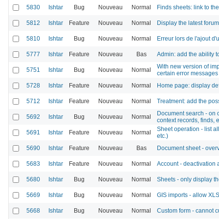
5830
Ishtar
Bug
Nouveau
Normal
Finds sheets: link to t
5812
Ishtar
Feature
Nouveau
Normal
Display the latest foru
5810
Ishtar
Bug
Nouveau
Normal
Erreur lors de l'ajout d
5777
Ishtar
Feature
Nouveau
Bas
Admin: add the ability 
With new version of impo
5751
Ishtar
Bug
Nouveau
Normal
certain error messages 
5728
Ishtar
Feature
Nouveau
Normal
Home page: display defa
5712
Ishtar
Feature
Nouveau
Normal
Treatment: add the poss
Document search - on op
5692
Ishtar
Bug
Nouveau
Normal
context records, finds, e
Sheet operation - list a
5691
Ishtar
Feature
Nouveau
Normal
etc.)
5690
Ishtar
Feature
Nouveau
Bas
Document sheet - overvi
5683
Ishtar
Feature
Nouveau
Normal
Account - deactivation 
5680
Ishtar
Bug
Nouveau
Normal
Sheets - only display th
5669
Ishtar
Bug
Nouveau
Normal
GIS imports - allow XL
5668
Ishtar
Bug
Nouveau
Normal
Custom form - cannot 