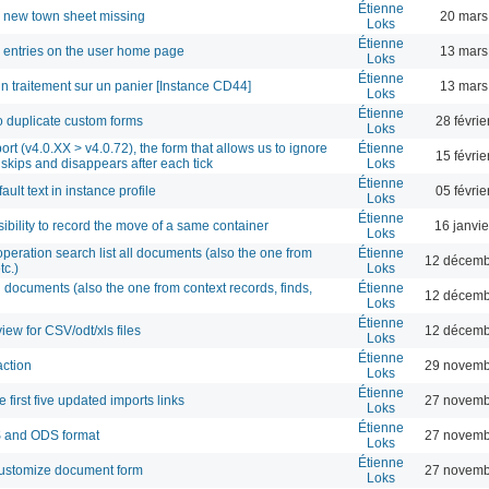
Étienne
he new town sheet missing
20 mars
Loks
Étienne
m entries on the user home page
13 mars
Loks
Étienne
'un traitement sur un panier [Instance CD44]
13 mars
Loks
Étienne
to duplicate custom forms
28 févri
Loks
rt (v4.0.XX > v4.0.72), the form that allows us to ignore
Étienne
15 févri
skips and disappears after each tick
Loks
Étienne
ult text in instance profile
05 févri
Loks
Étienne
ibility to record the move of a same container
16 janvi
Loks
eration search list all documents (also the one from
Étienne
12 décemb
tc.)
Loks
ll documents (also the one from context records, finds,
Étienne
12 décemb
Loks
Étienne
ew for CSV/odt/xls files
12 décemb
Loks
Étienne
action
29 novemb
Loks
Étienne
e first five updated imports links
27 novemb
Loks
Étienne
S and ODS format
27 novemb
Loks
Étienne
customize document form
27 novemb
Loks