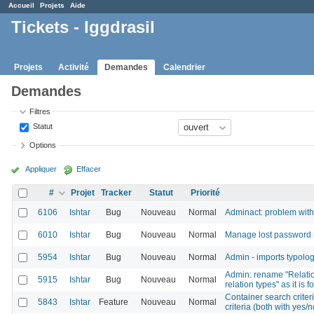
Accueil
Projets
Aide
Tickets - Iggdrasil
Projets
Activité
Demandes
Calendrier
Demandes
Filtres
Statut
Options
Appliquer
Effacer
#
Projet
Tracker
Statut
Priorité
6106
Ishtar
Bug
Nouveau
Normal
Adminact: problem wit
6010
Ishtar
Bug
Nouveau
Normal
Manage lost password 
5954
Ishtar
Bug
Nouveau
Normal
Admin - imports typolog
Admin: rename "Relation
5915
Ishtar
Bug
Nouveau
Normal
relation types" as it is
Container search criter
5843
Ishtar
Feature
Nouveau
Normal
criteria (both with yes/n