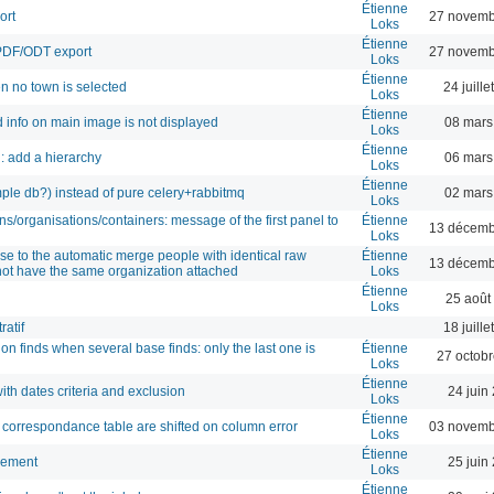
Étienne
ort
27 novemb
Loks
Étienne
 PDF/ODT export
27 novemb
Loks
Étienne
n no town is selected
24 juill
Loks
Étienne
 info on main image is not displayed
08 mars
Loks
Étienne
d: add a hierarchy
06 mars
Loks
Étienne
ple db?) instead of pure celery+rabbitmq
02 mars
Loks
/organisations/containers: message of the first panel to
Étienne
13 décemb
Loks
se to the automatic merge people with identical raw
Étienne
13 décemb
not have the same organization attached
Loks
Étienne
25 août
Loks
ratif
18 juill
on finds when several base finds: only the last one is
Étienne
27 octob
Loks
Étienne
ith dates criteria and exclusion
24 juin
Loks
Étienne
 correspondance table are shifted on column error
03 novemb
Loks
Étienne
vement
25 juin
Loks
Étienne