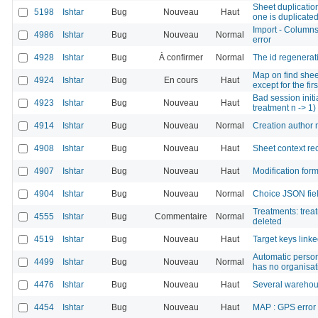
Sheet duplication
5198
Ishtar
Bug
Nouveau
Haut
one is duplicate
Import - Columns
4986
Ishtar
Bug
Nouveau
Normal
error
4928
Ishtar
Bug
À confirmer
Normal
The id regenerati
Map on find shee
4924
Ishtar
Bug
En cours
Haut
except for the fir
Bad session initi
4923
Ishtar
Bug
Nouveau
Haut
treatment n -> 1)
4914
Ishtar
Bug
Nouveau
Normal
Creation author m
4908
Ishtar
Bug
Nouveau
Haut
Sheet context rec
4907
Ishtar
Bug
Nouveau
Haut
Modification form
4904
Ishtar
Bug
Nouveau
Normal
Choice JSON fiel
Treatments: treat
4555
Ishtar
Bug
Commentaire
Normal
deleted
4519
Ishtar
Bug
Nouveau
Haut
Target keys linke
Automatic person
4499
Ishtar
Bug
Nouveau
Normal
has no organisat
4476
Ishtar
Bug
Nouveau
Haut
Several warehou
4454
Ishtar
Bug
Nouveau
Haut
MAP : GPS error 