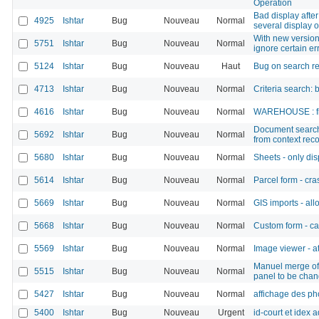
Operation
Bad display afte
4925
Ishtar
Bug
Nouveau
Normal
several display 
With new version 
5751
Ishtar
Bug
Nouveau
Normal
ignore certain e
5124
Ishtar
Bug
Nouveau
Haut
Bug on search res
4713
Ishtar
Bug
Nouveau
Normal
Criteria search:
4616
Ishtar
Bug
Nouveau
Normal
WAREHOUSE : fiel
Document search 
5692
Ishtar
Bug
Nouveau
Normal
from context recor
5680
Ishtar
Bug
Nouveau
Normal
Sheets - only disp
5614
Ishtar
Bug
Nouveau
Normal
Parcel form - cr
5669
Ishtar
Bug
Nouveau
Normal
GIS imports - al
5668
Ishtar
Bug
Nouveau
Normal
Custom form - c
5569
Ishtar
Bug
Nouveau
Normal
Image viewer - a
Manuel merge of 
5515
Ishtar
Bug
Nouveau
Normal
panel to be cha
5427
Ishtar
Bug
Nouveau
Normal
affichage des ph
5400
Ishtar
Bug
Nouveau
Urgent
id-court et idex a