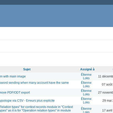
Sujet
Assigné à
Étienne
em with main image
11 décemb
Loks
sword sending when many account have the same
Étienne
07 août
Loks
Étienne
remove PDF/ODT export
27 novemb
Loks
Étienne
ypologie via CSV - Erreurs plus explicite
29 mai 
Loks
elation types" for context records module in "Context
Étienne
ypes" as it is for "Operation relation types" in module
17 avri
Loks