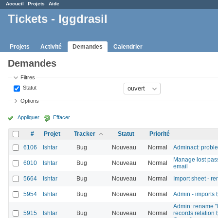
Accueil
Projets
Aide
Tickets - Iggdrasil
Projets
Activité
Demandes
Calendrier
Demandes
Filtres
Statut
Options
Appliquer
Effacer
#
Projet
Tracker
Statut
Priorité
6106
Ishtar
Bug
Nouveau
Normal
Adminact: probl
Manage lost pas
6010
Ishtar
Bug
Nouveau
Normal
email
5664
Ishtar
Bug
Nouveau
Normal
Import sheet - 
5954
Ishtar
Bug
Nouveau
Normal
Admin - imports t
Admin: rename "R
5915
Ishtar
Bug
Nouveau
Normal
records relation t