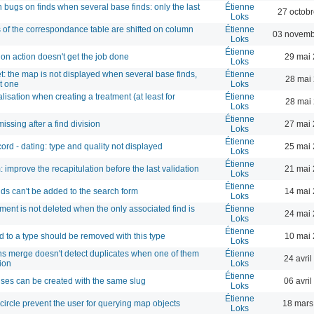
 bugs on finds when several base finds: only the last
Étienne
27 octob
d
Loks
 of the correspondance table are shifted on column
Étienne
03 novemb
Loks
Étienne
on action doesn't get the job done
29 mai 
Loks
t: the map is not displayed when several base finds,
Étienne
28 mai
st one
Loks
alisation when creating a treatment (at least for
Étienne
28 mai
Loks
Étienne
issing after a find division
27 mai 
Loks
Étienne
ord - dating: type and quality not displayed
25 mai 
Loks
Étienne
: improve the recapitulation before the last validation
21 mai 
Loks
Étienne
ds can't be added to the search form
14 mai 
Loks
ment is not deleted when the only associated find is
Étienne
24 mai 
Loks
Étienne
d to a type should be removed with this type
10 mai 
Loks
s merge doesn't detect duplicates when one of them
Étienne
24 avri
ion
Loks
Étienne
ses can be created with the same slug
06 avri
Loks
Étienne
circle prevent the user for querying map objects
18 mars
Loks