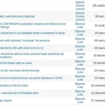
Valérie-
Emma
09 octob
Leroux
Valérie-
ers: add discovery date taq
Emma
30 juin
Leroux
h CONTAINER localization (warhouse divisions) not
Étienne
22 août
listings
Loks
Étienne
 pined find is not updated when a treatment is done
16 mars
Loks
Étienne
lem with element "surname" for persons
09 mars
Loks
Étienne
tected in DB with silent error in UI
06 mars
Loks
 should be able to have several head scientists (at
Étienne
05 févri
perations)
Loks
Étienne
't be linked with an area
05 févri
Loks
Étienne
nk to the new town sheet missing
20 mars
Loks
Étienne
ajout d'un traitement sur un panier [Instance CD44]
13 mars
Loks
Étienne
licates in FILES index
04 novemb
Loks
Étienne
 overview for CSV/odt/xls files
12 décemb
Loks
Étienne
nly import
27 novemb
Loks