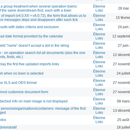
r a group treatment when several operation towns:
Étienne
28 mai
of the same downstream find, each with a town
Loks
of import (v4.0.XX > v4.0.72), the form that allows us to
Étienne
15 févri
rror messages skips and disappears after each tick
Loks
Étienne
ults with dates criteria and exclusion
24 juin
Loks
Étienne
 bad date format provided by the calendar
12 septemb
Loks
Étienne
d "name" doesn't accept a dot in the string
27 juin
Loks
- on operation search list all documents (also the one
Étienne
12 décemb
ds, finds, etc.)
Loks
Étienne
lay the first five updated imports links
27 novemb
Loks
Étienne
ash when no town is selected
24 juill
Loks
Étienne
low XLS and ODS format
27 novemb
Loks
Étienne
annot customize document form
27 novemb
Loks
Étienne
ttached info on main image is not displayed
08 mars
Loks
persons/organisations/containers: message of the first
Étienne
13 décemb
nged
Loks
Étienne
otos
25 août
Loks
dministratif
18 juill