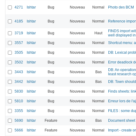
4271
Ishtar
Bug
Nouveau
Normal
Photo des BCM
4185
Ishtar
Bug
Nouveau
Normal
Reference import
FINDS import wit
3719
Ishtar
Bug
Nouveau
Haut
well displayed in 
3557
Ishtar
Bug
Nouveau
Normal
Shortcut menu: a
3505
Ishtar
Bug
Nouveau
Normal
DB: Lexical prob
3502
Ishtar
Bug
Nouveau
Normal
Error deadlock de
DB: An operation
3443
Ishtar
Bug
Nouveau
Bas
least research o
3442
Ishtar
Bug
Nouveau
Bas
DB: Town shouldn
5830
Ishtar
Bug
Nouveau
Normal
Finds sheets: li
5810
Ishtar
Bug
Nouveau
Normal
Erreur lors de l'
3355
Ishtar
Bug
Nouveau
Normal
FILES : some dup
5690
Ishtar
Feature
Nouveau
Bas
Document sheet -
5666
Ishtar
Feature
Nouveau
Normal
Import - create o